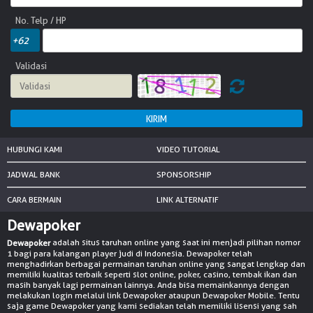
NEW
No. Telp / HP
TANGKAS
RTP
Validasi
DEPOSIT
WITHDRAW
PROMOSI
HUBUNGI KAMI
VIDEO TUTORIAL
DOWNLOAD APLIKASI
JADWAL BANK
SPONSORSHIP
CARA BERMAIN
LINK ALTERNATIF
REFERRAL
Dewapoker
JACKPOT
adalah situs taruhan online yang saat ini menjadi pilihan nomor
Dewapoker
1 bagi para kalangan player judi di Indonesia. Dewapoker telah
menghadirkan berbagai permainan taruhan online yang sangat lengkap dan
VIP MEMBER
memiliki kualitas terbaik seperti slot online, poker, casino, tembak ikan dan
masih banyak lagi permainan lainnya. Anda bisa memainkannya dengan
melakukan login melalui link Dewapoker ataupun Dewapoker Mobile. Tentu
HUBUNGI KAMI
saja game Dewapoker yang kami sediakan telah memiliki lisensi yang sah